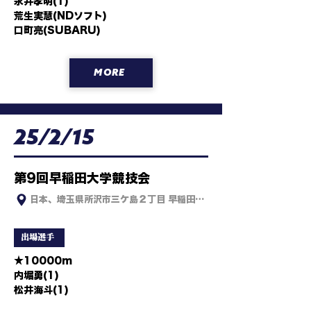
永井孝明(1)

荒生実慧(NDソフト)

口町亮(SUBARU)
MORE
25/2/15
第9回早稲田大学競技会
日本、埼玉県所沢市三ケ島２丁目 早稲田大学 織田幹雄記念陸上競技
出場選手
★10000m

内堀勇(1)

松井海斗(1)