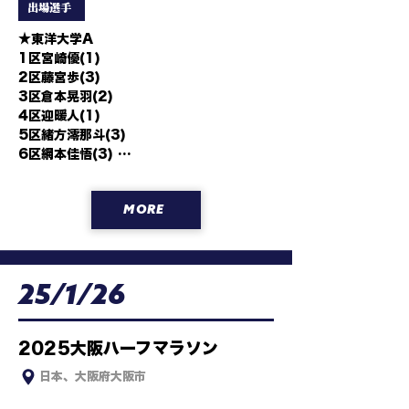
出場選手
★東洋大学A 

1区宮崎優(1) 

2区藤宮歩(3) 

3区倉本晃羽(2)

4区迎暖人(1) 

5区緒方澪那斗(3) 

6区網本佳悟(3) 

★東洋大学B 

1区久保田琉月(2) 

MORE
2区松井海斗(1) 

3区岸本遼太郎(3) 

4区田中純(2)

5区永井孝明(1) 

25/1/26
6区内堀勇(1)

★イシシと愉快な仲間たち

1区松田爽(4) 

2区小林亮太(4) 

2025大阪ハーフマラソン
3区永吉恭理(4) 

日本、大阪府大阪市
4区北村勇貴(4) 

5区石田洸介(4) 
