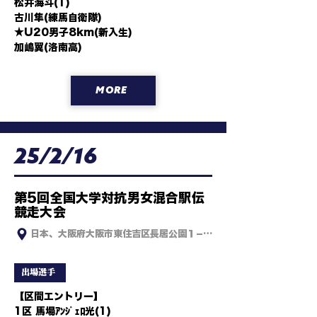
松井海斗(1)

古川隼(練馬自衛隊)

★U20男子8km(新入生)

加嶋翼(洛南高)
MORE
25/2/16
第5回全国大学対抗男女混合駅伝
競走大会
日本、大阪府大阪市東住吉区長居公園１−１ ヤンマースタジアム長居
出場選手
【区間エントリー】

1区 馬場ｱﾝｼﾞｪﾛ光(1)
