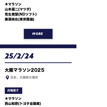
★マラソン

山本憲二(マツダ)

荒生実慧(NDソフト)

兼原尚也(東京陸協)
MORE
25/2/24
大阪マラソン2025
日本、大阪府大阪市
出場選手
★マラソン

西山和弥(トヨタ自動車)
