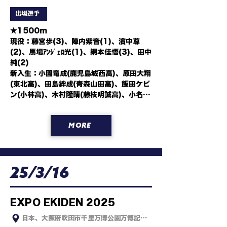
出場選手
★1500m

現役：藤宮歩(3)、陣内紫音(1)、濱中尊
(2)、馬場ｱﾝｼﾞｪﾛ光(1)、網本佳悟(3)、田中
純(2)

新入生：小園竜成(鹿児島城西高)、原田大翔
(東北高)、田島絆成(青森山田高)、飯田ケビ
ン(小林高)、木村隆晴(藤枝明誠高)、小名祐
志(佐久長聖高)、生天目温(学法石川高)、小
野真和(浜松日体高)、岸本駿吾(埼玉栄高)
MORE
25/3/16
EXPO EKIDEN 2025
日本、大阪府吹田市千里万博公園万博記念公園