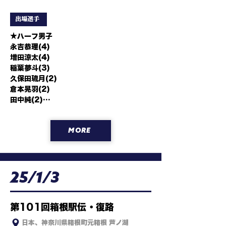
出場選手
★ハーフ男子

永吉恭理(4)

増田涼太(4)

稲葉夢斗(3)

久保田琉月(2)

倉本晃羽(2)

田中純(2)

杉浦蒼太(1)

永井孝明(1)

MORE
馬場ｱﾝｼﾞｪﾛ光(1)
25/1/3
第101回箱根駅伝・復路
日本、神奈川県箱根町元箱根 芦ノ湖