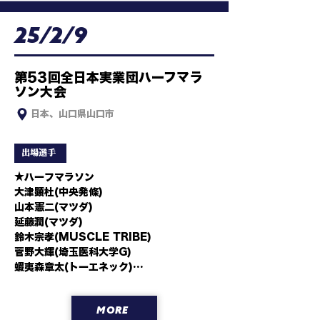
25/2/9
第53回全日本実業団ハーフマラ
ソン大会
日本、山口県山口市
出場選手
★ハーフマラソン

大津顕杜(中央発條)

山本憲二(マツダ)

延藤潤(マツダ)

鈴木宗孝(MUSCLE TRIBE)

菅野大輝(埼玉医科大学G)

蝦夷森章太(トーエネック)

服部弾馬(NTT西日本)

吉川洋次(ヤクルト)

MORE
熊崎貴哉(大塚製薬)
