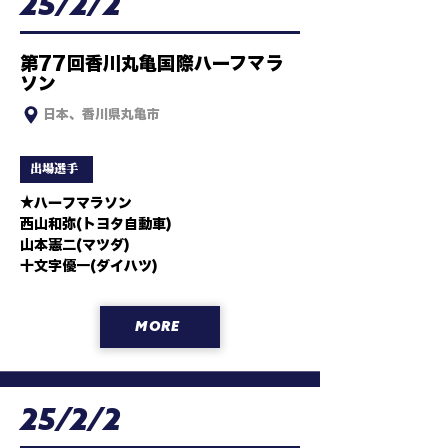
25/2/2
第77回香川丸亀国際ハーフマラ
ソン
日本、香川県丸亀市
出場選手
★ハーフマラソン

西山和弥(トヨタ自動車)

山本憲二(マツダ)

十文字優一(ダイハツ)
MORE
25/2/2