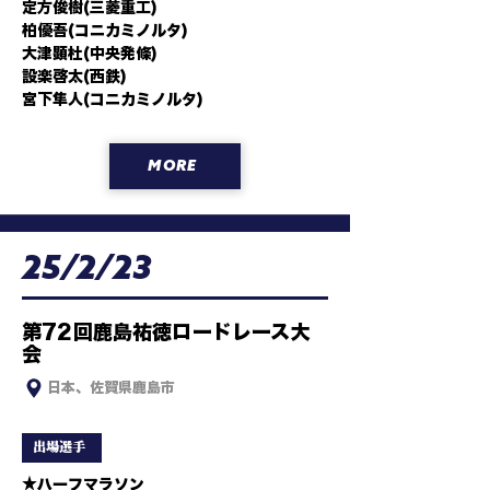
定方俊樹(三菱重工)

柏優吾(コニカミノルタ)

大津顕杜(中央発條)

設楽啓太(西鉄)

宮下隼人(コニカミノルタ)
MORE
25/2/23
第72回鹿島祐徳ロードレース大
会
日本、佐賀県鹿島市
出場選手
★ハーフマラソン
