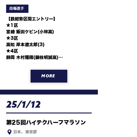
出場選手
【鉄紺勢区間エントリー】

★1区

宮崎 飯田ケビン(小林高)

★3区

高知 岸本遼太郎(3)

★4区

静岡 木村隆晴(藤枝明誠高)

★5区

埼玉 岸本駿吾(埼玉栄高)

MORE
静岡 小野真和(浜松日体高)

★7区

愛知 小林亮太(4)

山形 荒生実慧(NDソフト)

25/1/12
徳島 熊崎貴哉(大塚製薬)

宮崎 九嶋恵舜(安川電機
第25回ハイテクハーフマラソン
日本、東京都