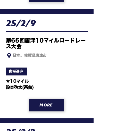
腰塚遥人(JFEスチール)
25/2/9
第65回唐津10マイルロードレー
ス大会
日本、佐賀県唐津市
出場選手
★10マイル

設楽啓太(西鉄)
MORE