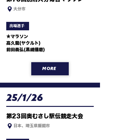
大分市
出場選手
★マラソン

髙久龍(ヤクルト)

前田義弘(黒崎播磨)
MORE
25/1/26
第23回奥むさし駅伝競走大会
日本、埼玉県飯能市