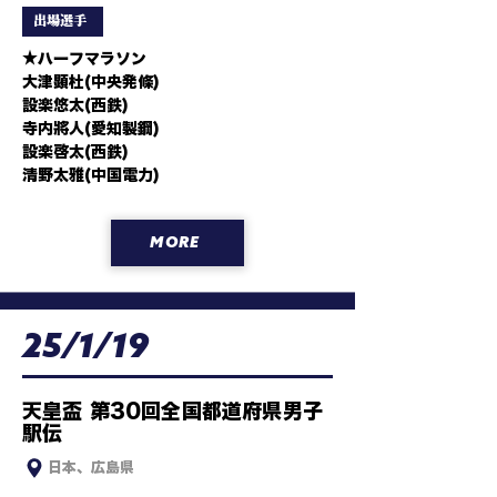
6区鈴木隆介(4) 

出場選手
★鉄紺新入生

★ハーフマラソン

1区岸本駿吾(埼玉栄高)

大津顕杜(中央発條)

6区原田大翔(東北高) 

設楽悠太(西鉄)

★鉄紺OB

寺内將人(愛知製鋼)

1区畑勇希(埼玉県警) 

設楽啓太(西鉄)

3区菅野大輝(埼玉医科大G) 

清野太雅(中国電力)
3区田中龍誠(新電元工業)
MORE
25/1/19
天皇盃 第30回全国都道府県男子
駅伝
日本、広島県