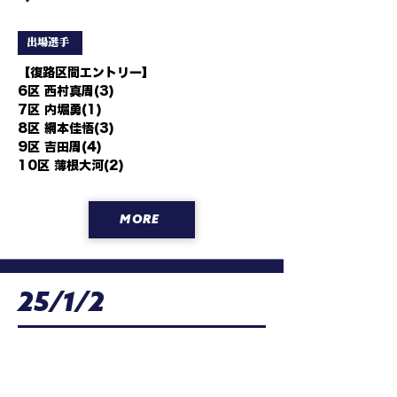
出場選手
【復路区間エントリー】

6区 西村真周(3)

7区 内堀勇(1)

8区 網本佳悟(3)

9区 吉田周(4)

10区 薄根大河(2)
MORE
25/1/2
第101回箱根駅伝・往路
日本、東京都千代田区大手町１丁目７−１ 読売新聞 東京本社