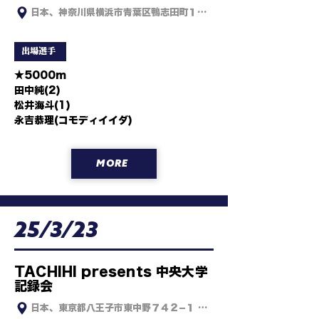
日本、神奈川県横浜市青葉区鴨志田町１２２１−１ 日本体育大学 横
出場選手
★5000m

田中純(2)

松井海斗(1)

永吉恭理(コモディイイダ)
MORE
25/3/23
TACHIHI presents 中央大学
記録会
日本、東京都八王子市東中野７４２−１ 中央大学多摩キャンパス