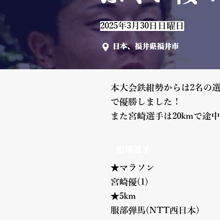
2025年3月30日日曜日
日本、福井県福井市
本大会鉄紺勢からは2名の選
で優勝しました！
また宮崎選手は20kmで
出場選手
★マラソン
宮崎優(1)
★5km
服部弾馬(NTT西日本)