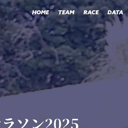
HOME
TEAM
RACE
DATA
ラソン2025