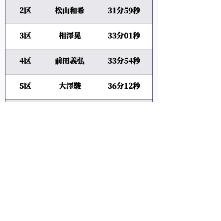
2区
松山和希
31分59秒
3区
相澤晃
33分01秒
4区
前田義弘
33分54秒
5区
大澤駿
36分12秒
6区
村上太一
37分41秒
7区
梅崎蓮
51分35秒
8区
柏原竜二
57分48秒