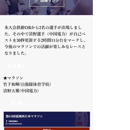
関連リンク
本大会鉄紺OBから2名の選手が出場しまし
た。その中で清野選手（中国電力）が自己ベ
ストを30秒更新する2時間11分台をマークし、
今後のマラソンでの活躍が楽しみなレースと
なりました。
出場選手
★マラソン
竹下和輝(自衛隊体育学校)
清野太雅(中国電力)
詳 細