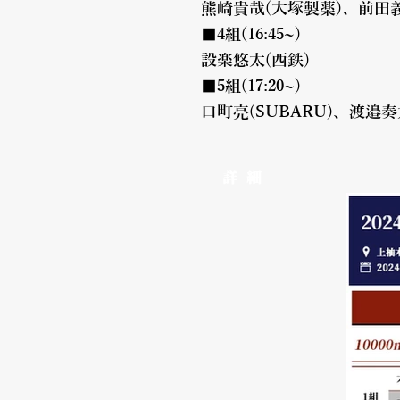
熊崎貴哉(大塚製薬)、前田義
■4組(16:45~)
設楽悠太(西鉄)
■5組(17:20~)
口町亮(SUBARU)、渡邉
詳 細