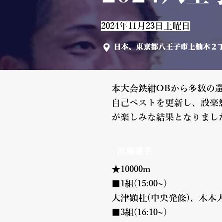
2024年11月23日土曜日
日本、東京都八王子市上柚木２丁
本大会鉄紺OBから多数の
自己ベストを更新し、設楽
が楽しみな結果となりまし
出場選手
★10000m
■1組(15:00~)
大津顕杜(中央発條)、木本
■3組(16:10~)