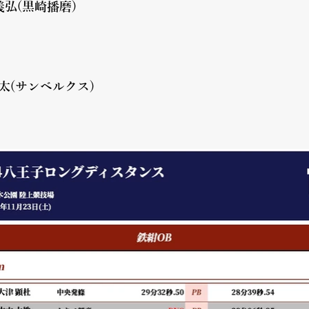
弘(黒崎播磨)
奏太(サンベルクス)