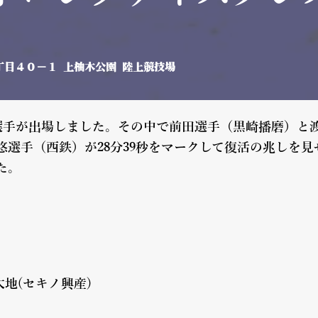
目４０−１ 上柚木公園 陸上競技場
選手が出場しました。その中で前田選手（黒崎播磨）と
悠選手（西鉄）が28分39秒をマークして復活の兆しを
た。
大地(セキノ興産)