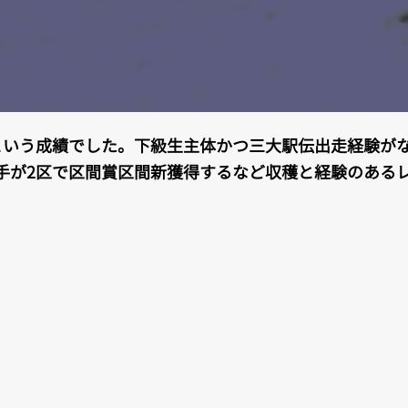
という成績でした。下級生主体かつ三大駅伝出走経験が
手が2区で区間賞区間新獲得するなど収穫と経験のある