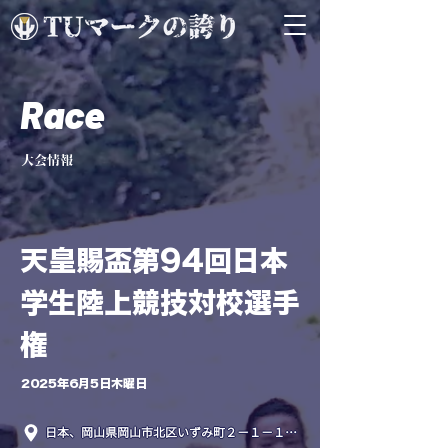
Race
大会情報
天皇賜盃第94回日本
学生陸上競技対校選手
権
2025年6月5日木曜日
日本、岡山県岡山市北区いずみ町２−１−１１ JFE晴れの国スタジアム