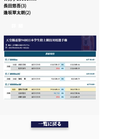
長田悠吾(3)
逢坂草太朗(2)
詳 細
一覧に戻る