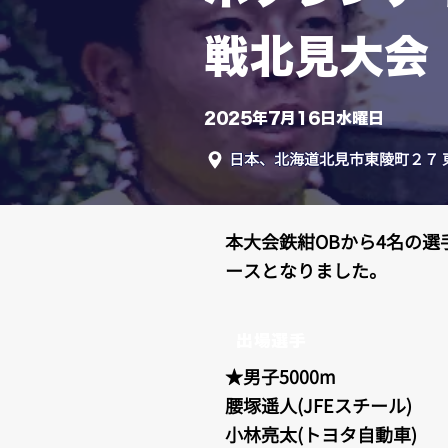
戦北見大会
2025年7月16日水曜日
日本、北海道北見市東陵町２７ 
本大会鉄紺OBから4名の
ースとなりました。
出場選手
★男子5000m
腰塚遥人(JFEスチール)
小林亮太(トヨタ自動車)