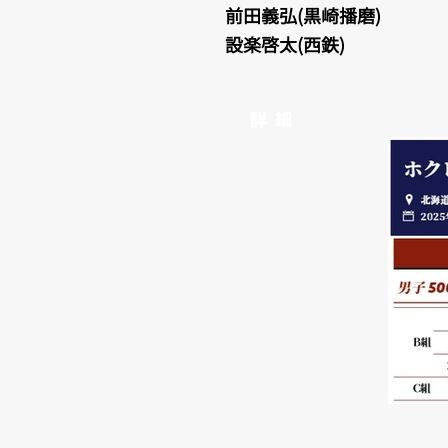
前田義弘(黒崎播磨)
設楽啓太(西鉄)
詳 細