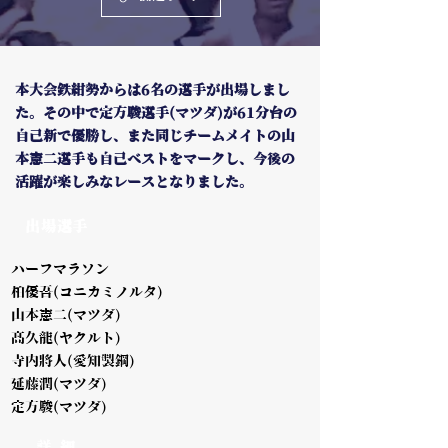
本大会鉄紺勢からは6名の選手が出場しまし
た。その中で定方駿選手(マツダ)が61分台の
自己新で優勝し、また同じチームメイトの山
本憲二選手も自己ベストをマークし、今後の
活躍が楽しみなレースとなりました。
出場選手
ハーフマラソン
柏優吾(コニカミノルタ)
山本憲二(マツダ)
髙久龍(ヤクルト)
寺内將人(愛知製鋼)
延藤潤(マツダ)
定方駿(マツダ)