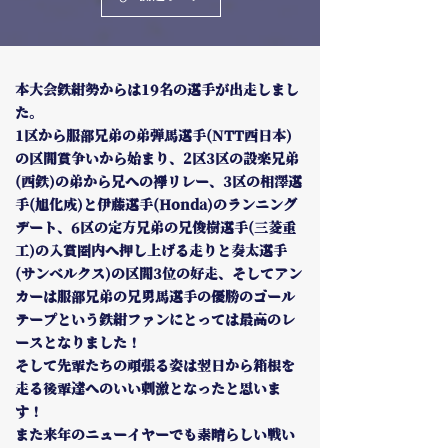
本大会鉄紺勢からは19名の選手が出走しまし
た。
1区から服部兄弟の弟弾馬選手(NTT西日本)
の区間賞争いから始まり、2区3区の設楽兄弟
(西鉄)の弟から兄への襷リレー、3区の相澤選
手(旭化成)と伊藤選手(Honda)のランニング
デート、6区の定方兄弟の兄俊樹選手(三菱重
工)の入賞圏内へ押し上げる走りと奏太選手
(サンベルクス)の区間3位の好走、そしてアン
カーは服部兄弟の兄勇馬選手の優勝のゴール
テープという鉄紺ファンにとっては最高のレ
ースとなりました！
そして先輩たちの頑張る姿は翌日から箱根を
走る後輩達へのいい刺激となったと思いま
す！
また来年のニューイヤーでも素晴らしい戦い