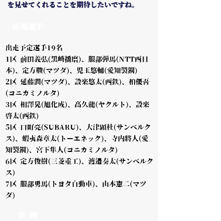
を見せてくれることを期待したいですね。
出場選手
出走予定選手19名
1区 前田義弘(黒崎播磨)、服部弾馬(NTT西日
本)、定方駿(マツダ)、児玉悠輔(愛知製鋼)
2区 延藤潤(マツダ)、設楽悠太(西鉄)、柏優吾
(コニカミノルタ)
3区 相澤晃(旭化成)、髙久龍(ヤクルト)、設楽
啓太(西鉄)
5区 口町亮(SUBARU)、大津顕杜(サンベルク
ス)、蝦夷森章太(トーエネック)、寺内將人(愛
知製鋼)、宮下隼人(コニカミノルタ)
6区 定方俊樹(三菱重工)、渡邉奏太(サンベルク
ス)
7区 服部勇馬(トヨタ自動車)、山本憲二(マツ
ダ)
詳 細