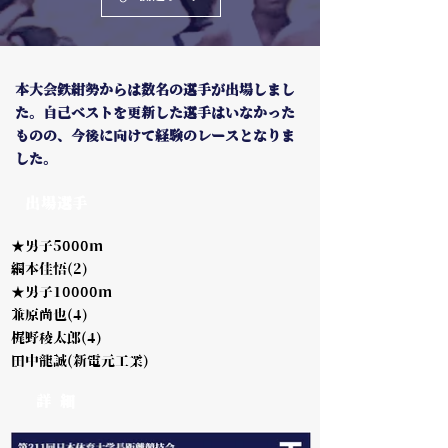
本大会鉄紺勢からは数名の選手が出場しまし
た。自己ベストを更新した選手はいなかった
ものの、今後に向けて経験のレースとなりま
した。
出場選手
★男子5000m
網本佳悟(2)
★男子10000m
兼原尚也(4)
梶野稜太郎(4)
田中龍誠(新電元工業)
詳 細