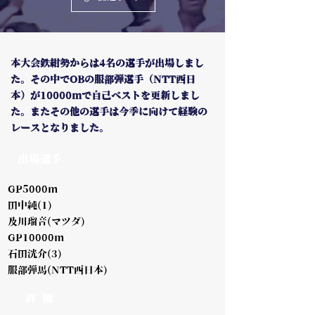
本大会鉄紺勢からは4名の選手が出場しまし
た。その中でOBの服部弾選手（NTT西日
本）が10000mで自己ベストを更新しまし
た。またその他の選手は今季に向けて経験の
レースとなりました。
出場選手
GP5000m
田中純(1)
及川瑠音(マツダ)
GP10000m
石田洸介(3)
服部弾馬(NTT西日本)
詳 細