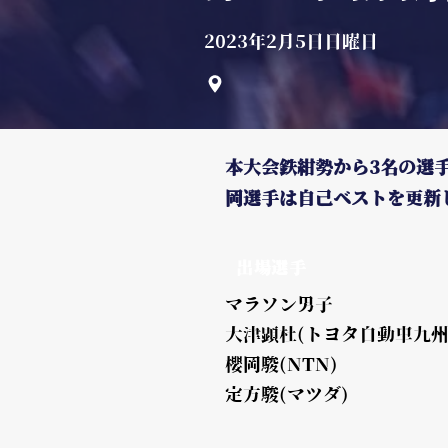
2023年2月5日日曜日
本大会鉄紺勢から3名の選
岡選手は自己ベストを更新
出場選手
マラソン男子
大津顕杜(トヨタ自動車九州
櫻岡駿(NTN)
定方駿(マツダ)