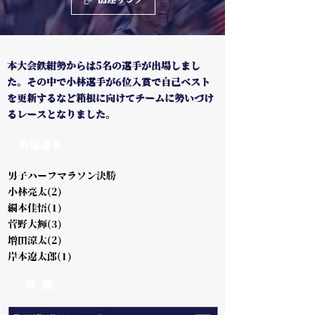
関連リンク
本大会鉄紺勢からは5名の選手が出場しまし
た。その中で小林選手が6位入賞で自己ベスト
を更新するなど箱根に向けてチームに勢いづけ
るレースとなりました。
出場選手
男子ハーフマラソン決勝
小林亮太(2)
網本佳悟(1)
菅野大輝(3)
増田涼太(2)
岸本遼太郎(1)
詳 細