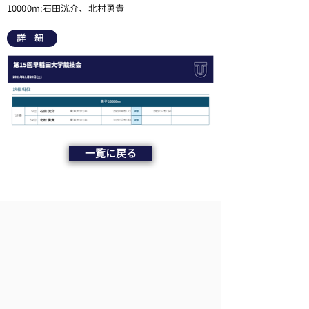
10000m:石田洸介、北村勇貴
詳 細
一覧に戻る