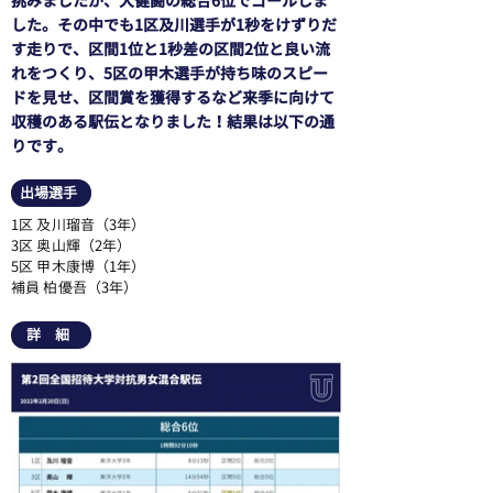
挑みましたが、大健闘の総合6位でゴールしま
した。その中でも1区及川選手が1秒をけずりだ
す走りで、区間1位と1秒差の区間2位と良い流
れをつくり、5区の甲木選手が持ち味のスピー
ドを見せ、区間賞を獲得するなど来季に向けて
収穫のある駅伝となりました！結果は以下の通
りです。
出場選手
1区 及川瑠音（3年）
3区 奥山輝（2年）
5区 甲木康博（1年）
補員 柏優吾（3年）
詳 細