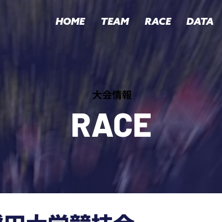
HOME
TEAM
RACE
DATA
​大会情報
RACE