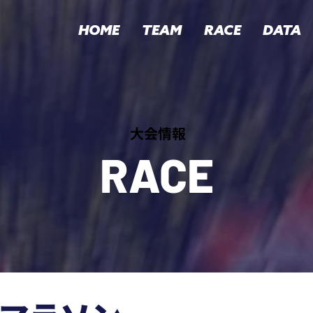
HOME
TEAM
RACE
DATA
​大会情報
RACE