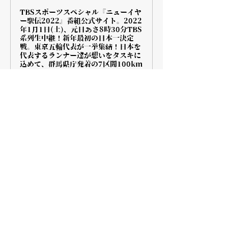
TBSスポーツスペシャル『ニューイヤ
ー駅伝2022』番組公式サイト。2022
年1月1日(土)、元日あさ8時30分TBS
系列生中継！新年最初の日本一決定
戦。東京五輪代表が一挙集結！日本を
代表するランナー達が想いをタスキに
込めて、群馬県庁発着の7区間100km
を駆け抜ける。移動車、全中継所のた
すきリレーを完全LIVE配信するほ
か、総合順位・区間個人順位、写真付
き選手プロフィールなど情報満載！
一覧へ戻る