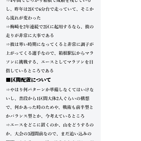
⇒4年間でしっかり箱根で成績を残している
し、昨年は2区で6分台で走っていて、そこか
ら流れが変わった
⇒梅崎を2年連続で2区に起用するなら、彼の
走りが非常に大事である
⇒彼は寒い時期になってくると非常に調子が
上がってくる選手なので、箱根駅伝からマラ
ソンに挑戦する、エースとしてマラソンを目
指しているところである
■区間配置について
⇒やはり何パターンか準備しなくてはいけな
いし、普段から1区間大体2人ぐらいの構想
で、何かあった時のためや、戦術も前半型と
かバランス型とか、今考えているところ
⇒エースをどこに置くのか、山をどうするの
か。大会の3週間前なので、まだ追い込みの