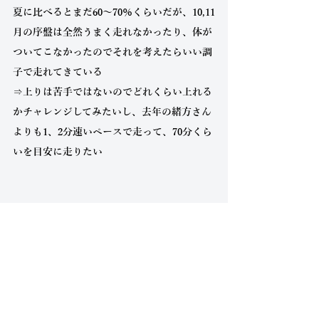
夏に比べるとまだ60～70％くらいだが、10,11
月の序盤は全然うまく走れなかったり、体が
ついてこなかったのでそれを考えたらいい調
子で走れてきている
⇒上りは苦手ではないのでどれくらい上れる
かチャレンジしてみたいし、去年の緒方さん
よりも1、2分速いペースで走って、70分くら
いを目安に走りたい
全日本が13位だったので、チームの状態を心
配しましたが、壮行会での発言を聞いてみん
な調子が上がってきているようなので安心し
ました。ここからの3週間怪我や体調不良な
くしっかりと調整して、前回同様に「やはり
箱根の東洋は強い！」と巻き返してほしいと