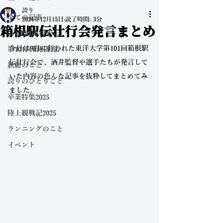
誇り
全ての記事
2024年12月15日
読了時間: 3分
箱根駅伝壮行会発言まとめ
第102回箱根駅伝
今日は9日に行われた東洋大学第101回箱根駅
第101回箱根駅伝
伝壮行会で、酒井監督や選手たちが発言して
鉄紺のこと
いた内容の色んな記事を抜粋してまとめてみ
誇りのひとりごと
ました。
卒業特集2025
陸上観戦記2025
ランニングのこと
イベント