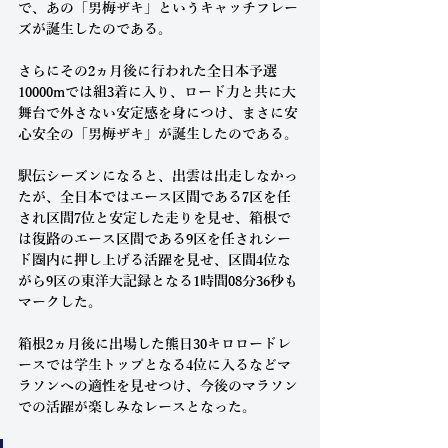
で、あの「男梅ザキ」というキャッチフレー
ズが誕生したのである。
さらにその2ヵ月後に行われた全日本予選
10000mでは組3着に入り、ロード力と共に大
舞台で外さない安定感を身につけ、まさに安
心安全の「男梅ザキ」が誕生したのである。
駅伝シーズンになると、出雲は出走しなかっ
たが、全日本ではエース区間である7区を任
され区間7位と安定した走りを見せ、箱根で
は復路のエース区間である9区を任されシー
ド圏内に押し上げる活躍を見せ、区間4位な
がら9区の東洋大記録となる1時間08分36秒も
マークした。
箱根2ヵ月後に出場した熊日30キロロードレ
ースでは学生トップとなる4位に入るなどマ
ラソンへの適性を見せつけ、今後のマラソン
での活躍が楽しみなレースとなった。