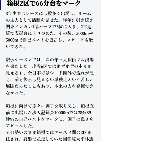
箱根2区で66分台をマーク
3年生ではレースにも数多く出場し、チーム
の主力として活躍を見せた。昨年に引き続き
関東インカレ1部ハーフで3位に入り、2年連
続で表彰台に上りつめた。その後、3000mや
5000mで自己ベストを更新し、スピードも磨
いてきた。
駅伝シーズンでは、この年三大駅伝フル出場
を果たした。出雲6区ではまずまずの走りを
見せるも、全日本ではシード圏外で流れが悪
く、前も後ろも見えない単独走という苦しい
展開だったこともあり、本来の力を発揮でき
なかった。
箱根に向けて徐々に調子を取り戻し、箱根直
前に出場した法大記録会10000mでは28分39
秒97の自己ベストをマークし、調子の良さを
アピールした。
その勢いのまま箱根ではエース区間の2区を
任され、終盤で並走していた国学院大平林選