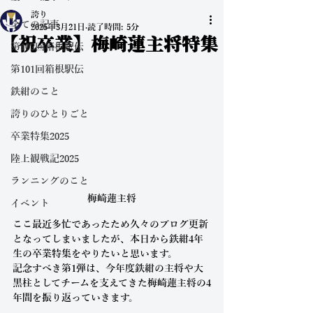
誇り
全ての記事
2025年3月21日
読了時間: 5分
【祝卒業】梅崎蓮主将特集
第102回箱根駅伝
第101回箱根駅伝
鉄紺のこと
誇りのひとりごと
卒業特集2025
陸上観戦記2025
ランニングのこと
梅崎蓮主将
イベント
ここ最近多忙であったため久々のブログ更新
となってしまいましたが、本日から鉄紺4年
生の卒業特集をやりたいと思います。
記念すべき第1弾は、今年度鉄紺の主将や大
黒柱としてチームを支えてきた梅崎蓮主将の4
年間を振り返っていきます。