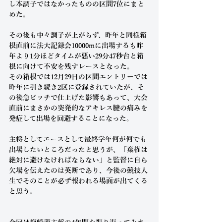
し本調子ではなかったものの区間7位にまと
めた。
その後も中々調子が上がらず、昨年と同様箱
根直前に法大記録会10000mに出場するも昨
年より1分ほどタイムが悪い29分47秒台と箱
根に向けて不安を残すレースとなった。
その箱根では12月29日の区間エントリーでは
昨年に引き続き2区に登録されていたが、そ
の後急ピッチで仕上げた影響もあって、大会
直前にまさかの
突発的なアキレス腱の痛みを
発症して出場を回避することになった。
主将としてエースとして最終学年何が何でも
出場したいところだったと思うが、「棄権は
絶対に避けなければならない」と監督に自ら
欠場を伝えたのは英断であり、今後の競技人
生でそのことが必ず報われる場面が出てくる
と思う。