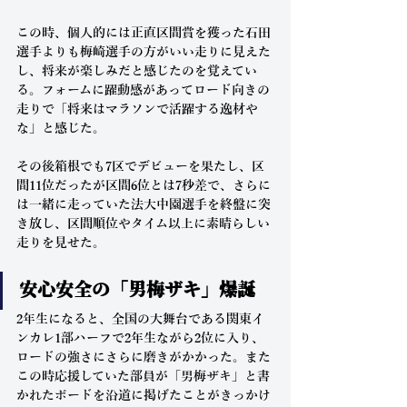
この時、個人的には正直区間賞を獲った石田
選手よりも梅崎選手の方がいい走りに見えた
し、将来が楽しみだと感じたのを覚えてい
る。フォームに躍動感があってロード向きの
走りで「将来はマラソンで活躍する逸材や
な」と感じた。
その後箱根でも7区でデビューを果たし、区
間11位だったが区間6位とは7秒差で、さらに
は一緒に走っていた法大中園選手を終盤に突
き放し、区間順位やタイム以上に素晴らしい
走りを見せた。
安心安全の「男梅ザキ」爆誕
2年生になると、全国の大舞台である関東イ
ンカレ1部ハーフで2年生ながら2位に入り、
ロードの強さにさらに磨きがかかった。また
この時応援していた部員が「男梅ザキ」と書
かれたボードを沿道に掲げたことがきっかけ