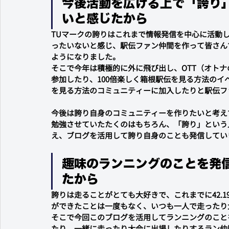
今後活動を広げる上で「誇り
いと感じたから
TUマークの誇りはこれまで情報発信を中心に活動
ったいないと感じ、駅伝ファン仲間を作って皆さん
ようになりました。
そこで今年は積極的に外に飛び出し、OTT（オト
参加したり、100倍楽しく箱根駅伝を見る方法のイ
を見る方法のコミュニティーに加入したりと駅伝フ
今後は誇り自身のコミュニティーを作りたいと考え
勉強させていたたくのはもちろん、「誇り」という
え、ブログを活用して誇り自身のことも発信してい
趣味のランニングのことを発
たから
誇りは走ることがとても大好きで、これまでに42.1
ができたことは一度もなく、いつも一人で走ったり
そこで今回このブログを活用してランニングのこと
たり、一緒に走ったり大会に出場したりするラン仲